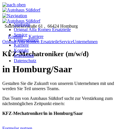
Startseite
Saarbrückerstraße 61 , 66424 Homburg
Orignal Alfa Romeo Ersatzteile
+49 (0) 68 41 / 93 45 60
Service
Kontakt
Karriere
Unternehmen
Orignal Alfa Romeo Ersatzteile
Service
Unternehmen
Karriere
Kontakt
KFZ-Mechatroniker (m/w/d)
Impressum
Datenschutz
in Homburg/Saar
Gestalten Sie die Zukunft von unserem Unternehmen mit und
werden Sie Teil unseres Teams.
Das Team von Autohaus Süßdorf sucht zur Verstärkung zum
nächstmöglichen Zeitpunkt eine/n:
KFZ-Mechatroniker/in in Homburg/Saar
Formular nutzen